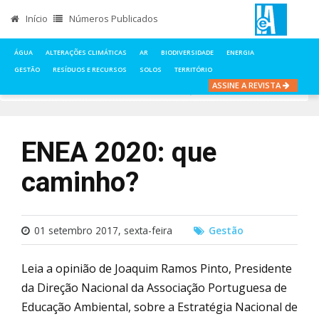
Início
Números Publicados
ÁGUA
ALTERAÇÕES CLIMÁTICAS
AR
BIODIVERSIDADE
ENERGIA
GESTÃO
RESÍDUOS E RECURSOS
SOLOS
TERRITÓRIO
ASSINE A REVISTA
INÍCIO
NOTÍCIAS
GESTÃO
ENEA 2020: QUE CAMINHO?
ENEA 2020: que
caminho?
01 setembro 2017, sexta-feira
Gestão
Leia a opinião de Joaquim Ramos Pinto, Presidente
da Direção Nacional da Associação Portuguesa de
Educação Ambiental, sobre a Estratégia Nacional de