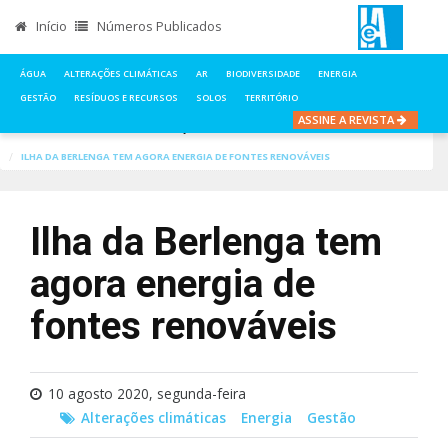
Início
Números Publicados
ÁGUA
ALTERAÇÕES CLIMÁTICAS
AR
BIODIVERSIDADE
ENERGIA
GESTÃO
RESÍDUOS E RECURSOS
SOLOS
TERRITÓRIO
ASSINE A REVISTA
INÍCIO
NOTÍCIAS
ALTERAÇÕES CLIMÁTICAS
ILHA DA BERLENGA TEM AGORA ENERGIA DE FONTES RENOVÁVEIS
Ilha da Berlenga tem
agora energia de
fontes renováveis
10 agosto 2020, segunda-feira
Alterações climáticas
Energia
Gestão