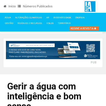
Início
Números Publicados
ÁGUA
ALTERAÇÕES CLIMÁTICAS
AR
BIODIVERSIDADE
ENERGIA
GESTÃO
RESÍDUOS E RECURSOS
SOLOS
TERRITÓRIO
ASSINE A REVISTA
INÍCIO
NOTÍCIAS
ÁGUA
GERIR A ÁGUA COM INTELIGÊNCIA E BOM SENSO
PUB
Gerir a água com
inteligência e bom