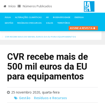
Início
Números Publicados
ÁGUA
ALTERAÇÕES CLIMÁTICAS
AR
BIODIVERSIDADE
ENERGIA
GESTÃO
RESÍDUOS E RECURSOS
SOLOS
TERRITÓRIO
ASSINE A REVISTA
INÍCIO
NOTÍCIAS
GESTÃO
CVR RECEBE MAIS DE 500 MIL EUROS DA EU PARA EQUIPAMENTOS
CVR recebe mais de
500 mil euros da EU
para equipamentos
25 novembro 2020, quarta-feira
Gestão
Resíduos e Recursos