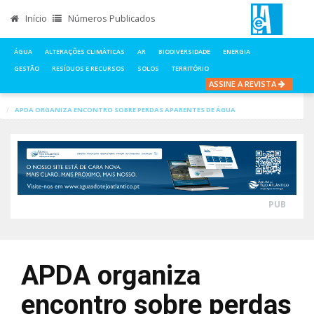
Início
Números Publicados
ÁGUA
ALTERAÇÕES CLIMÁTICAS
AR
BIODIVERSIDADE
ENERGIA
GESTÃO
RESÍDUOS E RECURSOS
SOLOS
TERRITÓRIO
ASSINE A REVISTA
INÍCIO
NOTÍCIAS
ÁGUA
APDA ORGANIZA ENCONTRO SOBRE PERDAS APARENTES DE ÁGUA
PUB
APDA organiza
encontro sobre perdas