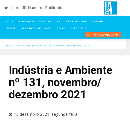
Início
Números Publicados
ÁGUA
ALTERAÇÕES CLIMÁTICAS
AR
BIODIVERSIDADE
ENERGIA
GESTÃO
RESÍDUOS E RECURSOS
SOLOS
TERRITÓRIO
ASSINE A REVISTA
INÍCIO
NOTÍCIAS
GESTÃO
INDÚSTRIA E AMBIENTE Nº 131, NOVEMBRO/ DEZEMBRO 2021
Indústria e Ambiente
nº 131, novembro/
dezembro 2021
13 dezembro 2021, segunda-feira