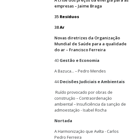
A crise dos preços da energia para as
empresas – Jaime Braga
35
Resíduos
38
Ar
Novas diretrizes da Organização
Mundial de Saúde para a qualidade
do ar – Francisco Ferreira
40
Gestão e Economia
A Bazuca... – Pedro Mendes
44
Decisões Judiciais e Ambientais
Ruído provocado por obras de
construção – Contraordenação
ambiental – Insuficiência da sanção de
admoestação - Isabel Rocha
Nortada
A Harmonização que Avilta - Carlos
Pedro Ferreira