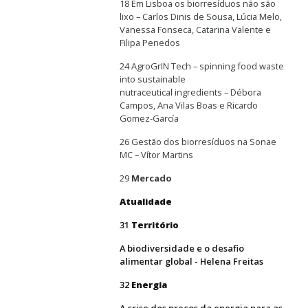
18 Em Lisboa os biorresíduos não são
lixo – Carlos Dinis de Sousa, Lúcia Melo,
Vanessa Fonseca, Catarina Valente e
Filipa Penedos
24 AgroGrIN Tech – spinning food waste
into sustainable
nutraceutical ingredients – Débora
Campos, Ana Vilas Boas e Ricardo
Gomez-García
26 Gestão dos biorresíduos na Sonae
MC – Vítor Martins
29
Mercado
Atualidade
31
Território
A biodiversidade e o desafio
alimentar global - Helena Freitas
32
Energia