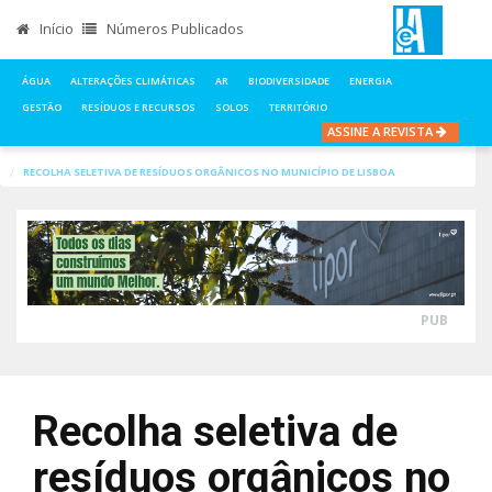
Início
Números Publicados
ÁGUA
ALTERAÇÕES CLIMÁTICAS
AR
BIODIVERSIDADE
ENERGIA
GESTÃO
RESÍDUOS E RECURSOS
SOLOS
TERRITÓRIO
ASSINE A REVISTA
INÍCIO
NOTÍCIAS
RESÍDUOS E RECURSOS
RECOLHA SELETIVA DE RESÍDUOS ORGÂNICOS NO MUNICÍPIO DE LISBOA
PUB
Recolha seletiva de
resíduos orgânicos no