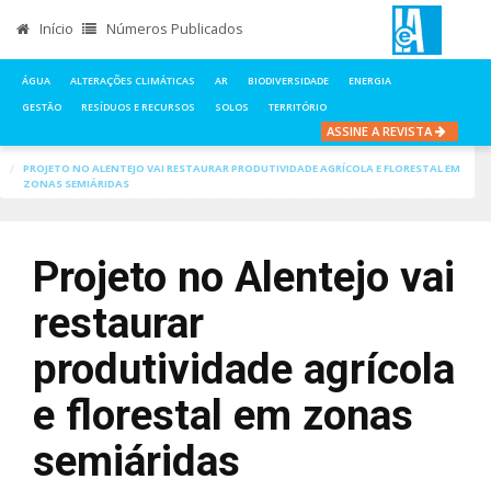
Início
Números Publicados
ÁGUA
ALTERAÇÕES CLIMÁTICAS
AR
BIODIVERSIDADE
ENERGIA
GESTÃO
RESÍDUOS E RECURSOS
SOLOS
TERRITÓRIO
ASSINE A REVISTA
INÍCIO
NOTÍCIAS
AGROPECUARIA
PROJETO NO ALENTEJO VAI RESTAURAR PRODUTIVIDADE AGRÍCOLA E FLORESTAL EM
ZONAS SEMIÁRIDAS
Projeto no Alentejo vai
restaurar
produtividade agrícola
e florestal em zonas
semiáridas