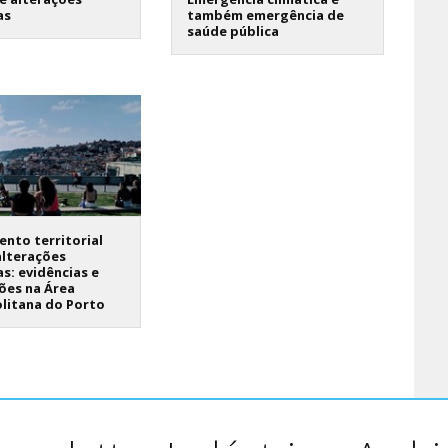
as
também emergência de
saúde pública
nto territorial
alterações
as: evidências e
ões na Área
litana do Porto