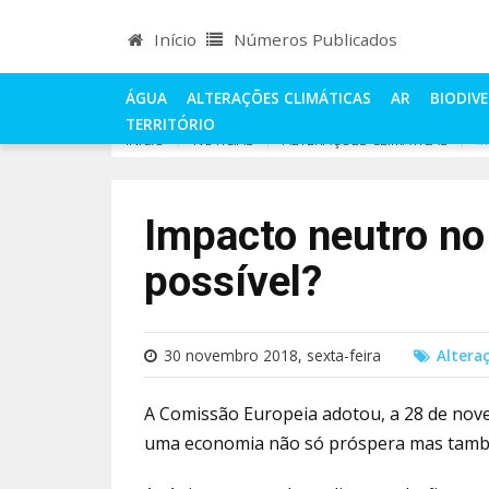
Início
Números Publicados
ÁGUA
ALTERAÇÕES CLIMÁTICAS
AR
BIODIV
TERRITÓRIO
INÍCIO
NOTÍCIAS
ALTERAÇÕES CLIMÁTICAS
I
Impacto neutro no
possível?
30 novembro 2018, sexta-feira
Altera
A Comissão Europeia adotou, a 28 de nov
uma economia não só próspera mas també