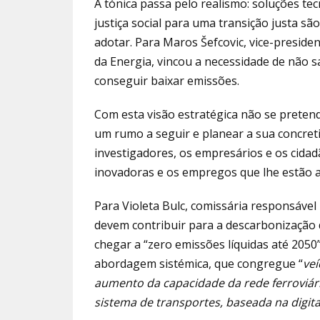
A tónica passa pelo realismo: soluções tec
justiça social para uma transição justa s
adotar. Para Maros Šefcovic, vice-presid
da Energia, vincou a necessidade de não sa
conseguir baixar emissões.
Com esta visão estratégica não se pretend
um rumo a seguir e planear a sua concret
investigadores, os empresários e os cida
inovadoras e os empregos que lhe estão a
Para Violeta Bulc, comissária responsável
devem contribuir para a descarbonização 
chegar a “zero emissões líquidas até 2050”
abordagem sistémica, que congregue “
veí
aumento da capacidade da rede ferroviár
sistema de transportes, baseada na digita