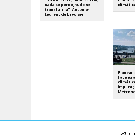
nada se perde, tudo se
climátic
transforma”, Antoine-
Laurent de Lavoisier
Planeame
face às 
climátic
implicaç
Metropo