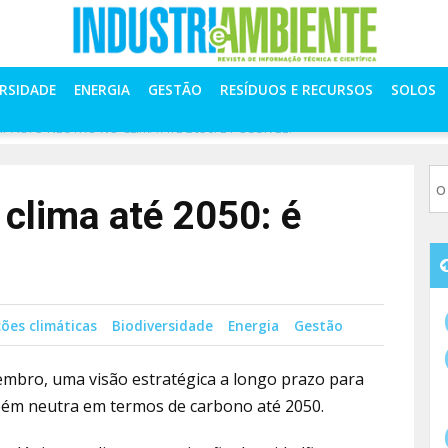
ERSIDADE
ENERGIA
GESTÃO
RESÍDUOS E RECURSOS
SOLOS
MPACTO NEUTRO NO CLIMA ATÉ 2050: É POSSÍVEL?
 clima até 2050: é
ções climáticas
Biodiversidade
Energia
Gestão
embro, uma visão estratégica a longo prazo para
m neutra em termos de carbono até 2050.