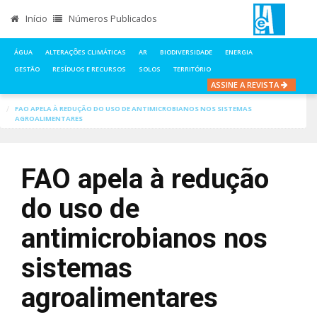
Início
Números Publicados
ÁGUA
ALTERAÇÕES CLIMÁTICAS
AR
BIODIVERSIDADE
ENERGIA
GESTÃO
RESÍDUOS E RECURSOS
SOLOS
TERRITÓRIO
ASSINE A REVISTA
INÍCIO
NOTÍCIAS
AGROPECUARIA
FAO APELA À REDUÇÃO DO USO DE ANTIMICROBIANOS NOS SISTEMAS
AGROALIMENTARES
FAO apela à redução
do uso de
antimicrobianos nos
sistemas
agroalimentares