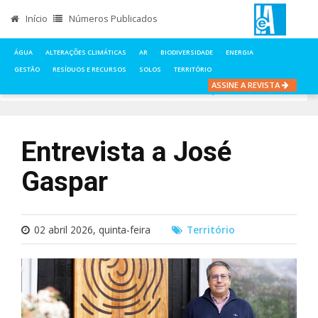
Início
Números Publicados
ÁGUA
ALTERAÇÕES CLIMÁTICAS
AR
BIODIVERSIDADE
ENERGIA
GESTÃO
RESÍDUOS E RECURSOS
SOLOS
TERRITÓRIO
ASSINE A REVISTA
INÍCIO
NOTÍCIAS
TERRITÓRIO
ENTREVISTA A JOSÉ GASPAR
Entrevista a José
Gaspar
02 abril 2026, quinta-feira
Território