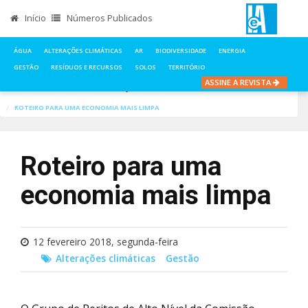
Início
Números Publicados
ÁGUA
ALTERAÇÕES CLIMÁTICAS
AR
BIODIVERSIDADE
ENERGIA
GESTÃO
RESÍDUOS E RECURSOS
SOLOS
TERRITÓRIO
ASSINE A REVISTA
INÍCIO
NOTÍCIAS
ALTERAÇÕES CLIMÁTICAS
ROTEIRO PARA UMA ECONOMIA MAIS LIMPA
Roteiro para uma
economia mais limpa
12 fevereiro 2018, segunda-feira
Alterações climáticas
Gestão