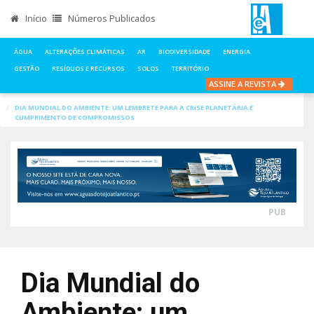
Início
Números Publicados
ÁGUA
ALTERAÇÕES CLIMÁTICAS
AR
BIODIVERSIDADE
ENERGIA
GESTÃO
RESÍDUOS E RECURSOS
SOLOS
TERRITÓRIO
ASSINE A REVISTA
INÍCIO
NOTÍCIAS
ÁGUA
DIA MUNDIAL DO AMBIENTE: UM LEMBRETE PARA A CRISE PLANETÁRIA E
CUMPRIMENTO DE COMPROMISSOS
PUB
Dia Mundial do
Ambiente: um