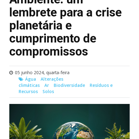
lembrete para a crise
planetária e
cumprimento de
compromissos
05 junho 2024, quarta-feira
Água
Alterações
climáticas
Ar
Biodiversidade
Resíduos e
Recursos
Solos