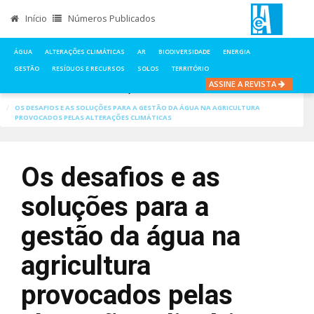
Início
Números Publicados
ÁGUA
ALTERAÇÕES CLIMÁTICAS
AR
BIODIVERSIDADE
ENERGIA
GESTÃO
RESÍDUOS E RECURSOS
SOLOS
TERRITÓRIO
ASSINE A REVISTA
INÍCIO
NOTÍCIAS
ALTERAÇÕES CLIMÁTICAS
OS DESAFIOS E AS SOLUÇÕES PARA A GESTÃO DA ÁGUA NA AGRICULTURA
PROVOCADOS PELAS ALTERAÇÕES CLIMÁTICAS
Os desafios e as
soluções para a
gestão da água na
agricultura
provocados pelas