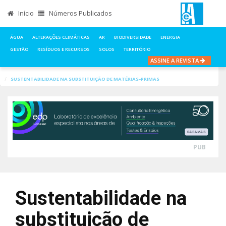
Início
Números Publicados
ÁGUA
ALTERAÇÕES CLIMÁTICAS
AR
BIODIVERSIDADE
ENERGIA
GESTÃO
RESÍDUOS E RECURSOS
SOLOS
TERRITÓRIO
ASSINE A REVISTA
INÍCIO
NOTÍCIAS
ENERGIA
SUSTENTABILIDADE NA SUBSTITUIÇÃO DE MATÉRIAS-PRIMAS
PUB
Sustentabilidade na
substituição de