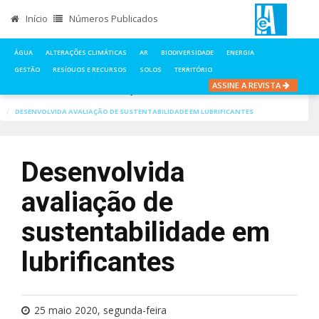
Início
Números Publicados
ÁGUA
ALTERAÇÕES CLIMÁTICAS
AR
BIODIVERSIDADE
ENERGIA
GESTÃO
RESÍDUOS E RECURSOS
SOLOS
TERRITÓRIO
ASSINE A REVISTA
INÍCIO
NOTÍCIAS
ALTERAÇÕES CLIMÁTICAS
DESENVOLVIDA AVALIAÇÃO DE SUSTENTABILIDADE EM LUBRIFICANTES
Desenvolvida
avaliação de
sustentabilidade em
lubrificantes
25 maio 2020, segunda-feira