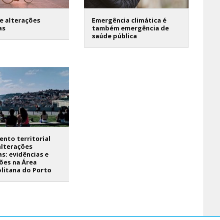
e alterações
Emergência climática é
as
também emergência de
saúde pública
nto territorial
alterações
as: evidências e
ões na Área
litana do Porto