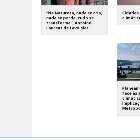
“Na Natureza, nada se cria,
Cidades 
nada se perde, tudo se
climátic
transforma”, Antoine-
Laurent de Lavoisier
Planeame
face às 
climátic
implicaç
Metropo