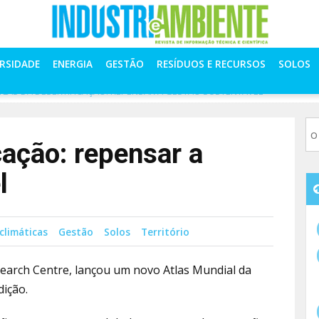
ERSIDADE
ENERGIA
GESTÃO
RESÍDUOS E RECURSOS
SOLOS
TLAS DA DESERTIFICAÇÃO: REPENSAR A GESTÃO SUSTENTÁVEL
cação: repensar a
l
climáticas
Gestão
Solos
Território
search Centre, lançou um novo Atlas Mundial da
dição.