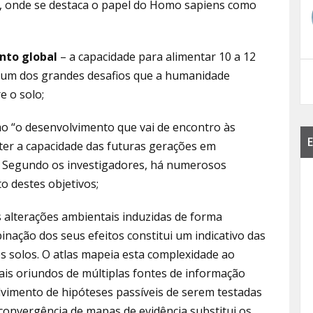
, onde se destaca o papel do Homo sapiens como
nto global
– a capacidade para alimentar 10 a 12
é um dos grandes desafios que a humanidade
e o solo;
mo “o desenvolvimento que vai de encontro às
E
er a capacidade das futuras gerações em
”. Segundo os investigadores, há numerosos
 destes objetivos;
 alterações ambientais induzidas de forma
ação dos seus efeitos constitui um indicativo das
 solos. O atlas mapeia esta complexidade ao
nais oriundos de múltiplas fontes de informação
vimento de hipóteses passíveis de serem testadas
convergência de mapas de evidência substitui os