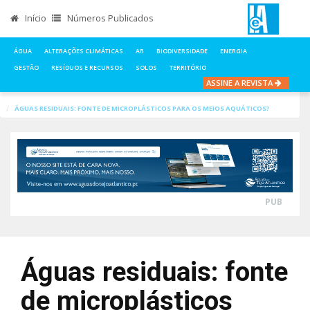
Início
Números Publicados
ÁGUA
ALTERAÇÕES CLIMÁTICAS
AR
BIODIVERSIDADE
ENERGIA
GESTÃO
RESÍDUOS E RECURSOS
SOLOS
TERRITÓRIO
ASSINE A REVISTA
INÍCIO
NOTÍCIAS
ÁGUA
ÁGUAS RESIDUAIS: FONTE DE MICROPLÁSTICOS PARA OS MEIOS AQUÁTICOS?
PUB
Águas residuais: fonte
de microplásticos