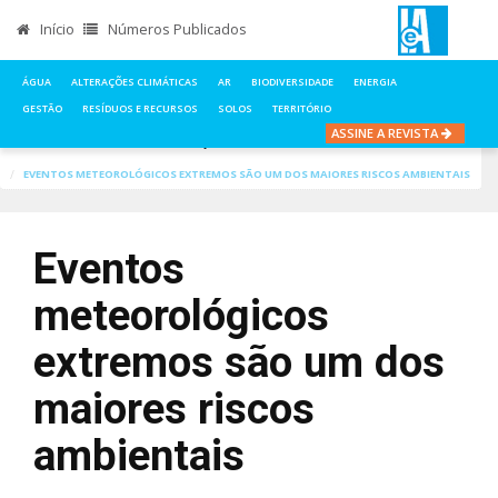
Início
Números Publicados
ÁGUA
ALTERAÇÕES CLIMÁTICAS
AR
BIODIVERSIDADE
ENERGIA
GESTÃO
RESÍDUOS E RECURSOS
SOLOS
TERRITÓRIO
ASSINE A REVISTA
INÍCIO
NOTÍCIAS
ALTERAÇÕES CLIMÁTICAS
EVENTOS METEOROLÓGICOS EXTREMOS SÃO UM DOS MAIORES RISCOS AMBIENTAIS
Eventos
meteorológicos
extremos são um dos
maiores riscos
ambientais