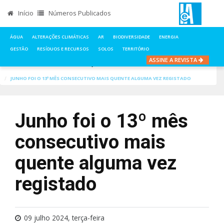
Início
Números Publicados
ÁGUA
ALTERAÇÕES CLIMÁTICAS
AR
BIODIVERSIDADE
ENERGIA
GESTÃO
RESÍDUOS E RECURSOS
SOLOS
TERRITÓRIO
ASSINE A REVISTA
INÍCIO
NOTÍCIAS
ALTERAÇÕES CLIMÁTICAS
JUNHO FOI O 13º MÊS CONSECUTIVO MAIS QUENTE ALGUMA VEZ REGISTADO
Junho foi o 13º mês
consecutivo mais
quente alguma vez
registado
09 julho 2024, terça-feira