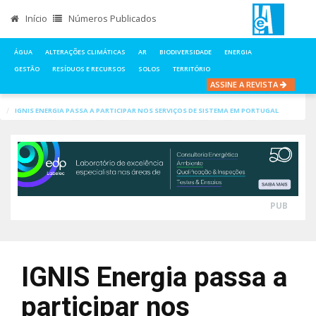
Início
Números Publicados
ÁGUA
ALTERAÇÕES CLIMÁTICAS
AR
BIODIVERSIDADE
ENERGIA
GESTÃO
RESÍDUOS E RECURSOS
SOLOS
TERRITÓRIO
ASSINE A REVISTA
INÍCIO
NOTÍCIAS
ENERGIA
IGNIS ENERGIA PASSA A PARTICIPAR NOS SERVIÇOS DE SISTEMA EM PORTUGAL
PUB
IGNIS Energia passa a
participar nos