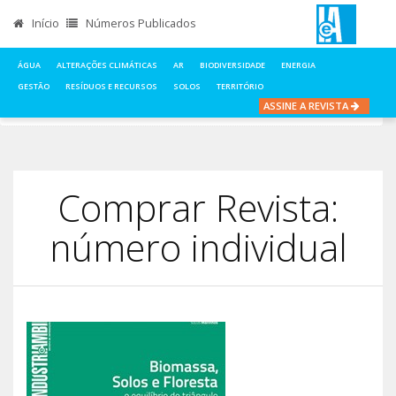
Início
Números Publicados
ÁGUA
ALTERAÇÕES CLIMÁTICAS
AR
BIODIVERSIDADE
ENERGIA
GESTÃO
RESÍDUOS E RECURSOS
SOLOS
TERRITÓRIO
ASSINE A REVISTA
INÍCIO
COMPRAR REVISTA, NÚMERO INDIVIDUAL
Comprar Revista:
número individual